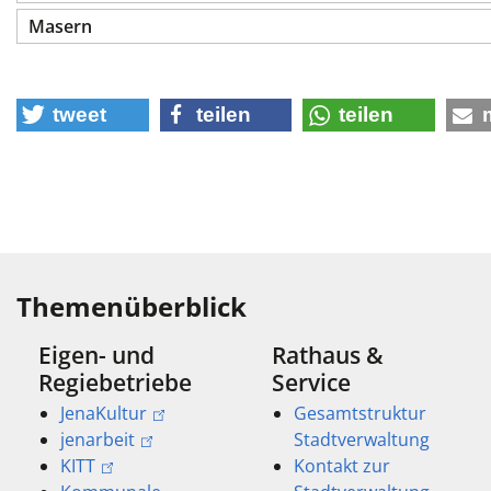
Masern
tweet
teilen
teilen
Themenüberblick
Eigen- und
Rathaus &
Regiebetriebe
Service
JenaKultur
Gesamtstruktur
jenarbeit
Stadtverwaltung
KITT
Kontakt zur