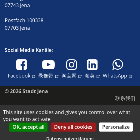
07743 Jena
Postfach 100338
07703 Jena
Social Media Kanäle:
Facebook
录像带
淘宝网
领英
WhatsApp
© 2026 Stadt Jena
联系我们
版本说明
This site uses cookies and gives you control over what
无障碍环境
you want to activate
数据保护
OK, accept all
Deny all cookies
Personalize
版权和肖像权
Datenschutzerklärung